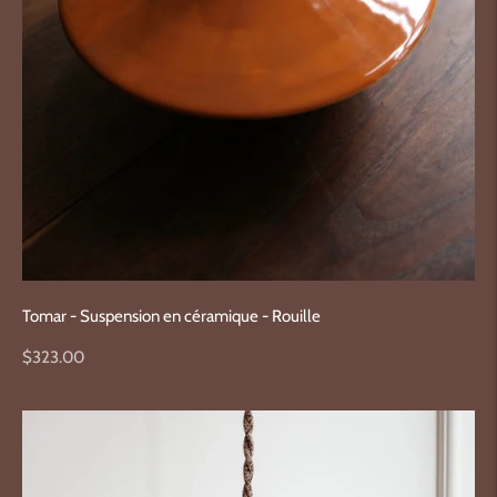
Tomar - Suspension en céramique - Rouille
Prix
$323.00
normal