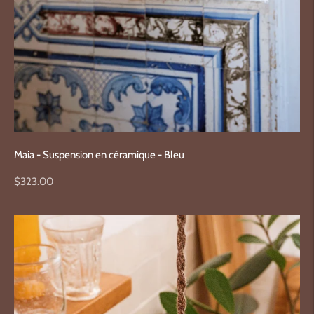
Maia - Suspension en céramique - Bleu
Prix
$323.00
normal