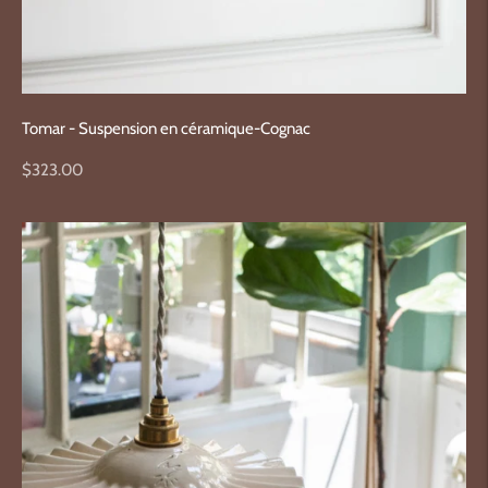
Tomar - Suspension en céramique-Cognac
Prix
$323.00
normal