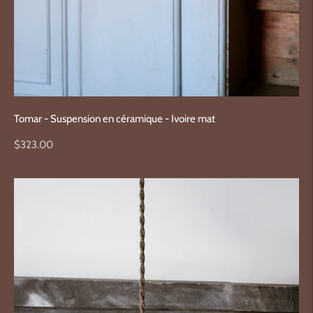
Tomar - Suspension en céramique - Ivoire mat
Prix
$323.00
normal